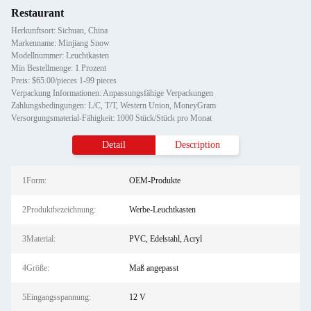
Restaurant
Herkunftsort: Sichuan, China
Markenname: Minjiang Snow
Modellnummer: Leuchtkasten
Min Bestellmenge: 1 Prozent
Preis: $65.00/pieces 1-99 pieces
Verpackung Informationen: Anpassungsfähige Verpackungen
Zahlungsbedingungen: L/C, T/T, Western Union, MoneyGram
Versorgungsmaterial-Fähigkeit: 1000 Stück/Stück pro Monat
Detail
Description
1Form:
OEM-Produkte
2Produktbezeichnung:
Werbe-Leuchtkasten
3Material:
PVC, Edelstahl, Acryl
4Größe:
Maß angepasst
5Eingangsspannung:
12 V