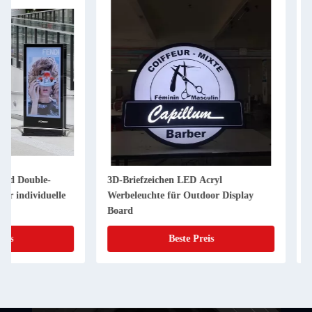
3D-Briefzeichen LED Acryl
12V-Eingangsspann
Werbeleuchte für Outdoor Display
Lichtschachtel für 
Board
Werbung
Beste Preis
Beste 