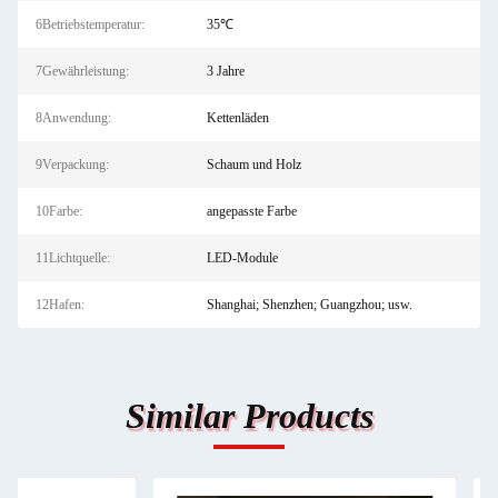
6Betriebstemperatur:
35℃
7Gewährleistung:
3 Jahre
8Anwendung:
Kettenläden
9Verpackung:
Schaum und Holz
10Farbe:
angepasste Farbe
11Lichtquelle:
LED-Module
12Hafen:
Shanghai; Shenzhen; Guangzhou; usw.
Similar Products