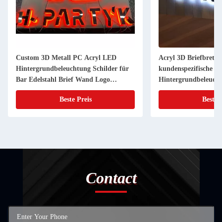
Custom 3D Metall PC Acryl LED
Acryl 3D Briefbrett 
Hintergrundbeleuchtung Schilder für
kundenspezifische G
Bar Edelstahl Brief Wand Logo
Hintergrundbeleuch
Zeichen
Schriftzeichen
Beste Preis
Beste 
Contact