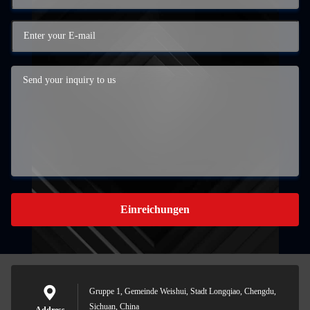
Einreichungen
Gruppe 1, Gemeinde Weishui, Stadt Longqiao, Chengdu,
Sichuan, China