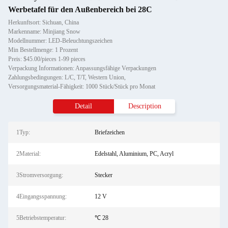
Werbetafel für den Außenbereich bei 28C
Herkunftsort: Sichuan, China
Markenname: Minjiang Snow
Modellnummer: LED-Beleuchtungszeichen
Min Bestellmenge: 1 Prozent
Preis: $45.00/pieces 1-99 pieces
Verpackung Informationen: Anpassungsfähige Verpackungen
Zahlungsbedingungen: L/C, T/T, Western Union,
Versorgungsmaterial-Fähigkeit: 1000 Stück/Stück pro Monat
Detail
Description
1Typ:
Briefzeichen
2Material:
Edelstahl, Aluminium, PC, Acryl
3Stromversorgung:
Stecker
4Eingangsspannung:
12 V
5Betriebstemperatur:
℃ 28