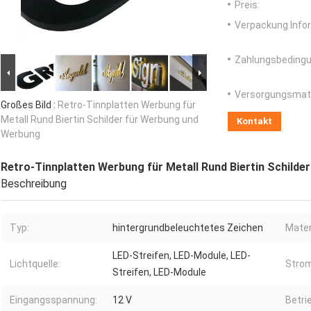
Preis:
Verpackung Info
Zahlungsbedingu
Versorgungsmater
Großes Bild :
Retro-Tinnplatten Werbung für
Metall Rund Biertin Schilder für Werbung und
Kontakt
Werbung
Retro-Tinnplatten Werbung für Metall Rund Biertin Schild
Beschreibung
Typ:
hintergrundbeleuchtetes Zeichen
Mater
LED-Streifen, LED-Module, LED-
Lichtquelle:
Strom
Streifen, LED-Module
Eingangsspannung:
12 V
Betri