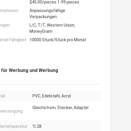
$45.00/pieces 1-99 pieces
rmationen:
Anpassungsfähige
Verpackungen
ngen:
L/C, T/T, Western Union,
MoneyGram
ial-Fähigkeit:
10000 Stück/Stück pro Monat
er für Werbung und Werbung
ial:
PVC, Edelstahl, Acryl
Gleichstrom, Stecker, Adapter
versorgung:
ebstemperatur:
℃ 28