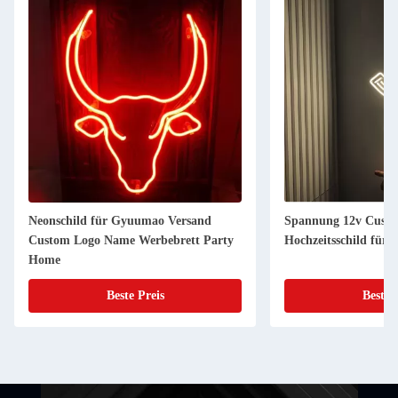
Neonschild für Gyuumao Versand
Spannung 12v Custo
Custom Logo Name Werbebrett Party
Hochzeitsschild für
Home
Beste Preis
Beste 