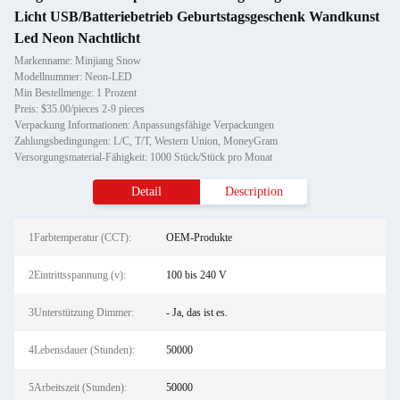
Licht USB/Batteriebetrieb Geburtstagsgeschenk Wandkunst
Led Neon Nachtlicht
Markenname: Minjiang Snow
Modellnummer: Neon-LED
Min Bestellmenge: 1 Prozent
Preis: $35.00/pieces 2-9 pieces
Verpackung Informationen: Anpassungsfähige Verpackungen
Zahlungsbedingungen: L/C, T/T, Western Union, MoneyGram
Versorgungsmaterial-Fähigkeit: 1000 Stück/Stück pro Monat
Detail
Description
1Farbtemperatur (CCT):
OEM-Produkte
2Eintrittsspannung (v):
100 bis 240 V
3Unterstützung Dimmer:
- Ja, das ist es.
4Lebensdauer (Stunden):
50000
5Arbeitszeit (Stunden):
50000