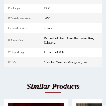
16volatage:
12 V
17Betriebstemperatur:
40℃
18Gewährleistung:
2 Jahre
Dekoration in Geschäften, Hochzeiten, Bars,
19Anwendung:
Zuhause...
20Verpackung:
Schaum und Holz
21Hafen:
Shanghai; Shenzhen; Guangzhou; usw.
Similar Products