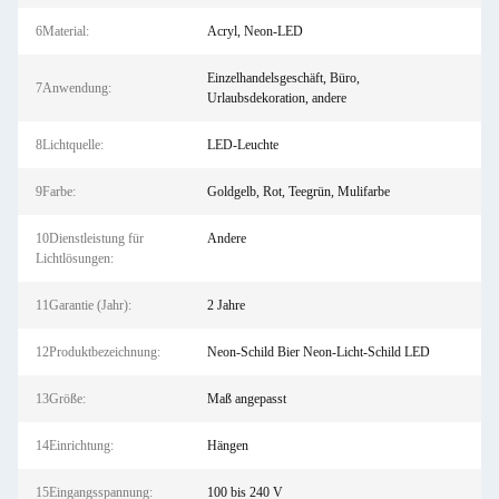
6Material:
Acryl, Neon-LED
Einzelhandelsgeschäft, Büro,
7Anwendung:
Urlaubsdekoration, andere
8Lichtquelle:
LED-Leuchte
9Farbe:
Goldgelb, Rot, Teegrün, Mulifarbe
10Dienstleistung für
Andere
Lichtlösungen:
11Garantie (Jahr):
2 Jahre
12Produktbezeichnung:
Neon-Schild Bier Neon-Licht-Schild LED
13Größe:
Maß angepasst
14Einrichtung:
Hängen
15Eingangsspannung:
100 bis 240 V