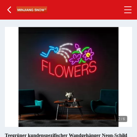
2
/
6
Teegrüner kundenspezifischer Wandgehänger Neon-Schild