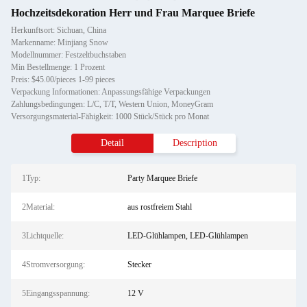
Hochzeitsdekoration Herr und Frau Marquee Briefe
Herkunftsort: Sichuan, China
Markenname: Minjiang Snow
Modellnummer: Festzeltbuchstaben
Min Bestellmenge: 1 Prozent
Preis: $45.00/pieces 1-99 pieces
Verpackung Informationen: Anpassungsfähige Verpackungen
Zahlungsbedingungen: L/C, T/T, Western Union, MoneyGram
Versorgungsmaterial-Fähigkeit: 1000 Stück/Stück pro Monat
Detail
Description
1Typ:
Party Marquee Briefe
2Material:
aus rostfreiem Stahl
3Lichtquelle:
LED-Glühlampen, LED-Glühlampen
4Stromversorgung:
Stecker
5Eingangsspannung:
12 V