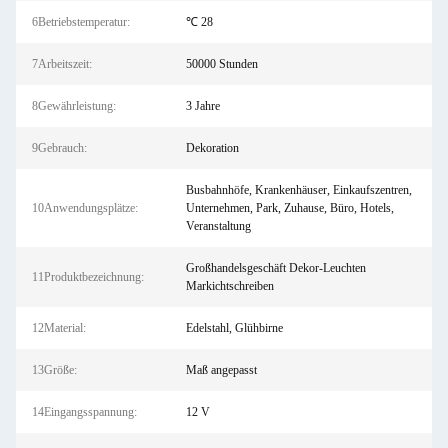
6Betriebstemperatur:
℃ 28
7Arbeitszeit:
50000 Stunden
8Gewährleistung:
3 Jahre
9Gebrauch:
Dekoration
Busbahnhöfe, Krankenhäuser, Einkaufszentren,
10Anwendungsplätze:
Unternehmen, Park, Zuhause, Büro, Hotels,
Veranstaltung
Großhandelsgeschäft Dekor-Leuchten
11Produktbezeichnung:
Markichtschreiben
12Material:
Edelstahl, Glühbirne
13Größe:
Maß angepasst
14Eingangsspannung:
12 V