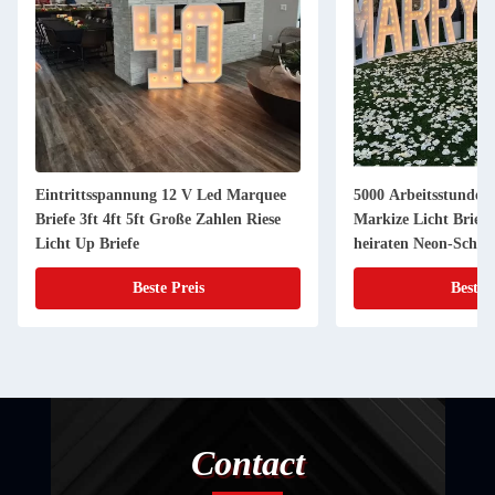
Eintrittsspannung 12 V Led Marquee
5000 Arbeitsstunden 
Briefe 3ft 4ft 5ft Große Zahlen Riese
Markize Licht Briefe
Licht Up Briefe
heiraten Neon-Schild
Schild
Beste Preis
Beste 
Contact