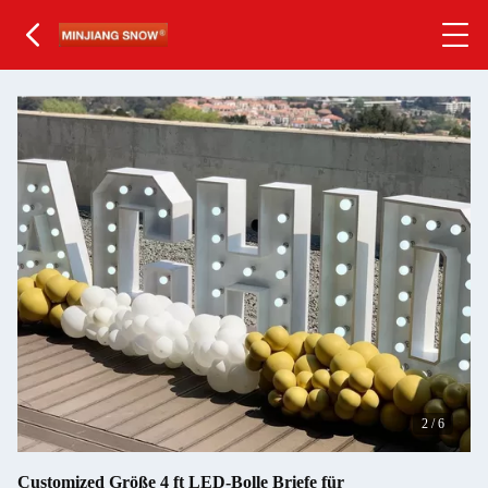
2
/
6
Customized Größe 4 ft LED-Bolle Briefe für