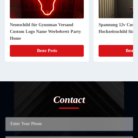
Neonschild für Gyuumao Versand
Spannung 12v Custo
Custom Logo Name Werbebrett Party
Hochzeitsschild für
Home
Beste Preis
Beste 
Contact