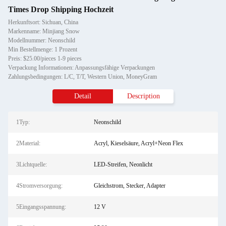
Times Drop Shipping Hochzeit
Herkunftsort: Sichuan, China
Markenname: Minjiang Snow
Modellnummer: Neonschild
Min Bestellmenge: 1 Prozent
Preis: $25.00/pieces 1-9 pieces
Verpackung Informationen: Anpassungsfähige Verpackungen
Zahlungsbedingungen: L/C, T/T, Western Union, MoneyGram
Detail
Description
1Typ:
Neonschild
2Material:
Acryl, Kieselsäure, Acryl+Neon Flex
3Lichtquelle:
LED-Streifen, Neonlicht
4Stromversorgung:
Gleichstrom, Stecker, Adapter
5Eingangsspannung:
12 V