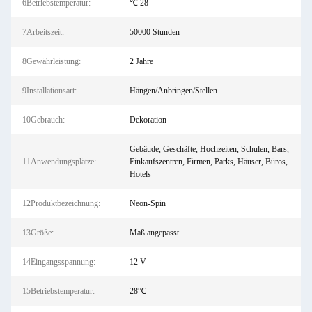
6Betriebstemperatur:
℃ 28
7Arbeitszeit:
50000 Stunden
8Gewährleistung:
2 Jahre
9Installationsart:
Hängen/Anbringen/Stellen
10Gebrauch:
Dekoration
Gebäude, Geschäfte, Hochzeiten, Schulen, Bars,
11Anwendungsplätze:
Einkaufszentren, Firmen, Parks, Häuser, Büros,
Hotels
12Produktbezeichnung:
Neon-Spin
13Größe:
Maß angepasst
14Eingangsspannung:
12 V
15Betriebstemperatur:
28℃