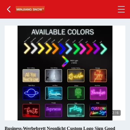
2
/
6
Business-Werbebrett Neonlicht Custom Logo Sign Good