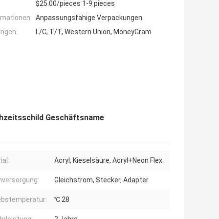
$25.00/pieces 1-9 pieces
rmationen:
Anpassungsfähige Verpackungen
ngen:
L/C, T/T, Western Union, MoneyGram
hzeitsschild Geschäftsname
ial:
Acryl, Kieselsäure, Acryl+Neon Flex
versorgung:
Gleichstrom, Stecker, Adapter
ebstemperatur:
℃ 28