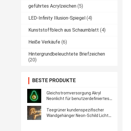
geführtes Acrylzeichen
(5)
LED-Infinity Illusion-Spiegel
(4)
Kunststoffblech aus Schaumblatt
(4)
Heiße Verkäufe
(6)
Hintergrundbeleuchtete Briefzeichen
(20)
BESTE PRODUKTE
Gleichstromversorgung Akryl
Neonlicht für benutzerdefiniertes
Logo Hochzeitsschild und
Werbetafel
Teegrüner kundenspezifischer
Wandgehänger Neon-Schild Licht
USB/Batteriebetrieb
Geburtstagsgeschenk Wandkunst