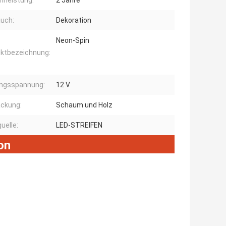
rleistung:
2 Jahre
uch:
Dekoration
Neon-Spin
ktbezeichnung:
angsspannung:
12 V
ckung:
Schaum und Holz
uelle:
LED-STREIFEN
on