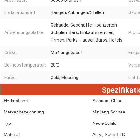
Arbeitszeit:
50000 Stunden
Gewäh
Installationsart:
Hängen/Anbringen/Stellen
Gebra
Gebäude, Geschäfte, Hochzeiten,
Anwendungsplätze:
Schulen, Bars, Einkaufszentren,
Produ
Firmen, Parks, Häuser, Büros, Hotels
Größe:
Maß angepasst
Eing
Betriebstemperatur:
28℃
Verpa
Farbe:
Gold, Messing
Lichtq
Spezifikati
Herkunftsort
Sichuan, China
Markenbezeichnung
Minjiang Schnee
Typ
Neon-Schild
Material
Acryl, Neon-LED