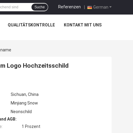
Referenzen
|
German
Suche
QUALITÄTSKONTROLLE
KONTAKT MIT UNS
tsname
om Logo Hochzeitsschild
Sichuan, China
Minjiang Snow
Neonschild
and AGB:
e:
1 Prozent